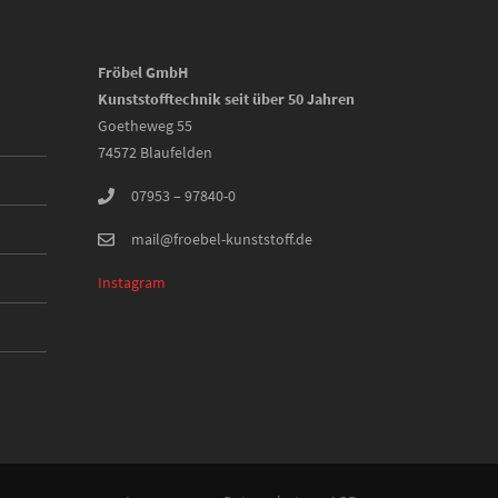
Fröbel GmbH
Kunststofftechnik seit über 50 Jahren
Goetheweg 55
74572 Blaufelden
07953 – 97840-0
mail@froebel-kunststoff.de
Instagram