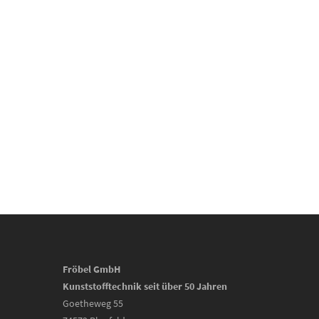
Fröbel GmbH
Kunststofftechnik seit über 50 Jahren
Goetheweg 55