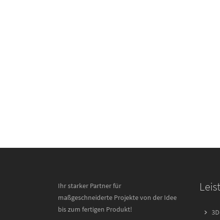
Leis
Ihr starker Partner für
maßgeschneiderte Projekte von der Idee
bis zum fertigen Produkt!
3D