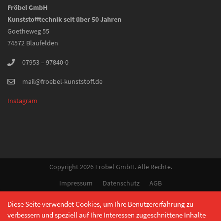
Fröbel GmbH
Kunststofftechnik seit über 50 Jahren
Goetheweg 55
74572 Blaufelden
07953 – 97840-0
mail@froebel-kunststoff.de
Instagram
Copyright 2026 Fröbel GmbH. Alle Rechte.
Impressum
Datenschutz
AGB
Diese Seite verwendet Cookies, um Ihre Benutzererfahrung zu
verbessern und speziell auf Ihre Interessen zugeschnittene Inhalte