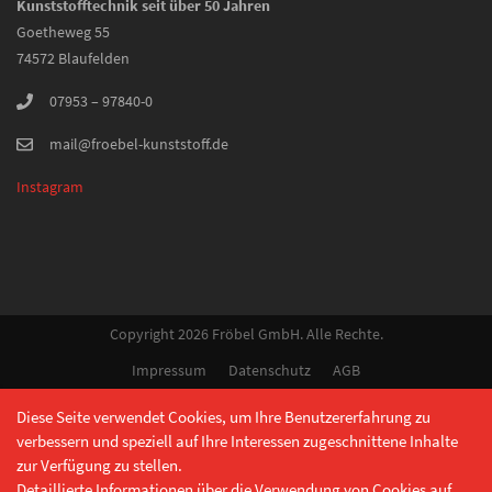
Kunststofftechnik seit über 50 Jahren
Goetheweg 55
74572 Blaufelden
07953 – 97840-0
mail@froebel-kunststoff.de
Instagram
Copyright 2026 Fröbel GmbH. Alle Rechte.
Impressum
Datenschutz
AGB
Diese Seite verwendet Cookies, um Ihre Benutzererfahrung zu
verbessern und speziell auf Ihre Interessen zugeschnittene Inhalte
zur Verfügung zu stellen.
Detaillierte Informationen über die Verwendung von Cookies auf